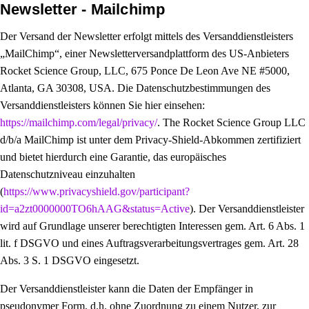
Newsletter - Mailchimp
Der Versand der Newsletter erfolgt mittels des Versanddienstleisters
„MailChimp“, einer Newsletterversandplattform des US-Anbieters
Rocket Science Group, LLC, 675 Ponce De Leon Ave NE #5000,
Atlanta, GA 30308, USA. Die Datenschutzbestimmungen des
Versanddienstleisters können Sie hier einsehen:
https://mailchimp.com/legal/privacy/
. The Rocket Science Group LLC
d/b/a MailChimp ist unter dem Privacy-Shield-Abkommen zertifiziert
und bietet hierdurch eine Garantie, das europäisches
Datenschutzniveau einzuhalten
(
https://www.privacyshield.gov/participant?
id=a2zt0000000TO6hAAG&status=Active
). Der Versanddienstleister
wird auf Grundlage unserer berechtigten Interessen gem. Art. 6 Abs. 1
lit. f DSGVO und eines Auftragsverarbeitungsvertrages gem. Art. 28
Abs. 3 S. 1 DSGVO eingesetzt.
Der Versanddienstleister kann die Daten der Empfänger in
pseudonymer Form, d.h. ohne Zuordnung zu einem Nutzer, zur