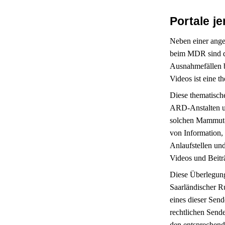
Portale j
Neben einer ange
beim MDR sind di
Ausnahmefällen b
Videos ist eine t
Diese thematisch
ARD-Anstalten un
solchen Mammut-
von Information, 
Anlaufstellen un
Videos und Beiträ
Diese Überlegung
Saarländischer R
eines dieser Send
rechtlichen Sende
den entsprechend