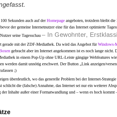
gefasst.
 100 Sekunden auch auf der
Homepage
angeboten, trotzdem bleibt die I
bevor der gemeine Internetnutzer eine für das Internet optimierte Tag
In Gewohnter, Erstklassi
e Nutzer seine Tagesschau
rt gerade mit der ZDF-Mediathek. Da wird das Angebot für
Windows-M
-Boxen
gebracht aber im Internet angekommen ist es noch lange nicht. D
 Mediathek in einem Pop-Up ohne URL-Leiste gängige Webfeatures wi
n werden damit unnötig erschwert. Der Button „Link anzeigen/versenden
zufassen ;)
eigen überdeutlich, wo das generelle Problem bei der Internet-Strategie 
ist schlicht die (falsche) Annahme, das Internet sei nur ein weiterer Abs
 der Inhalte außer einer Formatwandlung und – wenn es hoch kommt –
ätze