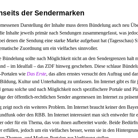
enseits der Sendermarken
messenen Darstellung der Inhalte muss deren Bündelung auch neu Üb
e Inhalte jeweils primär nach Sendungen zusammengefasst, was jedoc
ei denen die Sendung eine starke Marke aufgebaut hat (Tagesschau) Si
hematische Zuordnung um ein vielfaches sinnvoller.
e Bündelung sollte nach Möglichkeit nicht an den Sendergrenzen halt 
d – im Idealfall – das ZDF hinweg geschehen. Diese schlaue Bündelun
Portalen wie
Das Erste
, das allen ernstes versucht den Auftrag und d
Bildung, Kultur und Unterhaltung zu umfassen. Im Internet gibt es für 
d genau solche und nach Möglichkeit noch spezifischere Portale und Pl
ge der öffentlich-rechtlichen Sender angemessen im Internet zu präsent
 zeigt noch ein weiteres Problem. Im Internet braucht keiner den Bay
undfunk oder den RBB. Im Internet interessiert man sich entweder für 
er oder für ein Thema, das von ihnen aufbereitet wurde. Beide Bedürfni
r erfüllen, jedoch um ein vielfaches besser, wenn sie in den Hintergrund
en Themen- und Marken-Portalen zur Verfügung stellen.