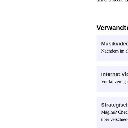
Verwandte
Musikvideo
Nachdem im alt
Internet Vi
Vor kurzem ga
Strategisc
Magine? Check
über verschie