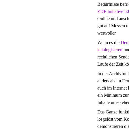
Bedürfnisse befri
ZDF Initiative 5
Online und ansch
gut auf Messen u
wertvoller.
Wenn es die
Deut
katalogisieren
und
rechtlichen Sende
Laufe der Zeit kö
In der Archivfunk
anders als im Fe
auch im Internet 
ein Minimum zurüc
Inhalte umso eher
Das Ganze funkti
losgelöst vom Kon
demonstrieren d