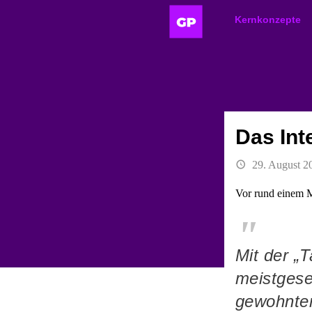
Kernkonzepte
Das Int
29. August 2
Vor rund einem 
Mit der „
meistgese
gewohnter