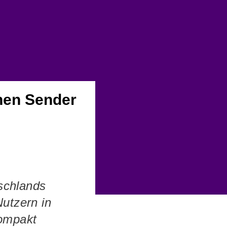
chen Sender
schlands
utzern in
kompakt