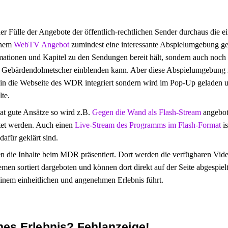
der Fülle der Angebote der öffentlich-rechtlichen Sender durchaus die e
inem
WebTV Angebot
zumindest eine interessante Abspielumgebung ges
rmationen und Kapitel zu den Sendungen bereit hält, sondern auch noch
 Gebärdendolmetscher einblenden kann. Aber diese Abspielumgebung ist
t in die Webseite des WDR integriert sondern wird im Pop-Up geladen u
te.
t gute Ansätze so wird z.B.
Gegen die Wand als Flash-Stream
angebot
tet werden. Auch einen
Live-Stream des Programms im Flash-Format
is
afür geklärt sind.
 die Inhalte beim MDR präsentiert. Dort werden die verfügbaren Vid
en sortiert dargeboten und können dort direkt auf der Seite abgespiel
inem einheitlichen und angenehmen Erlebnis führt.
ches Erlebnis? Fehlanzeige!