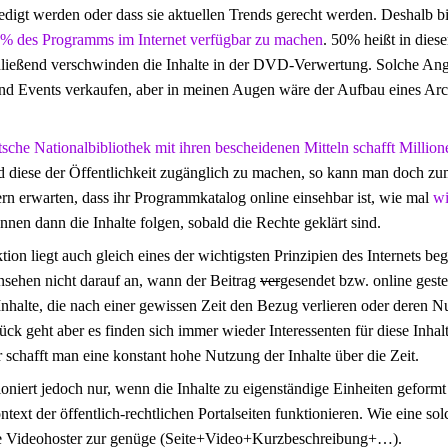
edigt werden oder dass sie aktuellen Trends gerecht werden. Deshalb b
0% des Programms im Internet verfügbar zu machen
. 50% heißt in dies
ließend verschwinden die Inhalte in der DVD-Verwertung. Solche Ang
nd Events verkaufen, aber in meinen Augen wäre der Aufbau eines Arc
sche Nationalbibliothek mit ihren bescheidenen Mitteln schafft Millio
 diese der Öffentlichkeit zugänglich zu machen, so kann man doch zum
rn erwarten, dass ihr Programmkatalog online einsehbar ist, wie mal
wi
nnen dann die Inhalte folgen, sobald die Rechte geklärt sind.
tion liegt auch gleich eines der wichtigsten Prinzipien des Internets b
rnsehen nicht darauf an, wann der Beitrag
ver
gesendet bzw. online geste
Inhalte, die nach einer gewissen Zeit den Bezug verlieren oder deren N
k geht aber es finden sich immer wieder Interessenten für diese Inhalte
 schafft man eine konstant hohe Nutzung der Inhalte über die Zeit.
oniert jedoch nur, wenn die Inhalte zu eigenständige Einheiten geform
text der öffentlich-rechtlichen Portalseiten funktionieren. Wie eine sol
ie Videohoster zur genüge (Seite+Video+Kurzbeschreibung+…).