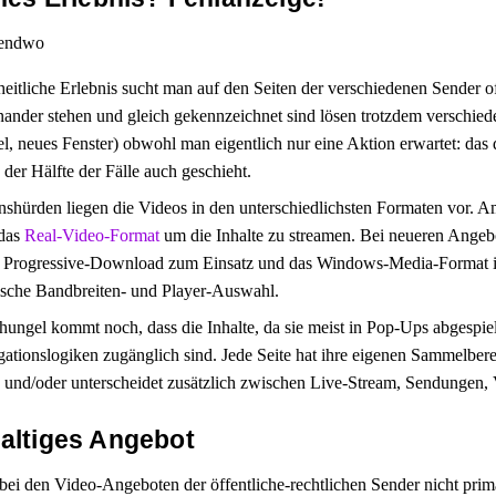
eitliche Erlebnis sucht man auf den Seiten der verschiedenen Sender o
inander stehen und gleich gekennzeichnet sind lösen trotzdem verschie
, neues Fenster) obwohl man eigentlich nur eine Aktion erwartet: das 
 der Hälfte der Fälle auch geschieht.
shürden liegen die Videos in den unterschiedlichsten Formaten vor. Am
 das
Real-Video-Format
um die Inhalte zu streamen. Bei neueren Ange
 Progressive-Download zum Einsatz und das Windows-Media-Format is
rische Bandbreiten- und Player-Auswahl.
ngel kommt noch, dass die Inhalte, da sie meist in Pop-Ups abgespiel
gationslogiken zugänglich sind. Jede Seite hat ihre eigenen Sammelbere
 und/oder unterscheidet zusätzlich zwischen Live-Stream, Sendunge
altiges Angebot
bei den Video-Angeboten der öffentliche-rechtlichen Sender nicht primä