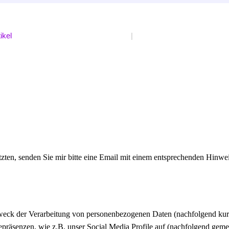
ikel
|
etzten, senden Sie mir bitte eine Email mit einem entsprechenden Hinw
Zweck der Verarbeitung von personenbezogenen Daten (nachfolgend kur
präsenzen, wie z.B. unser Social Media Profile auf (nachfolgend geme